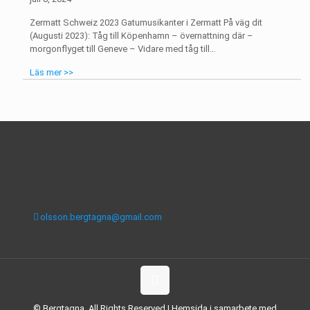
Zermatt Schweiz 2023 Gatumusikanter i Zermatt På väg dit
(Augusti 2023): Tåg till Köpenhamn – övernattning där –
morgonflyget till Geneve – Vidare med tåg till…
Läs mer >>
olsson.bergtagna@gmail.com
© Bergtagna. All Rights Reserved | Hemsida i samarbete med