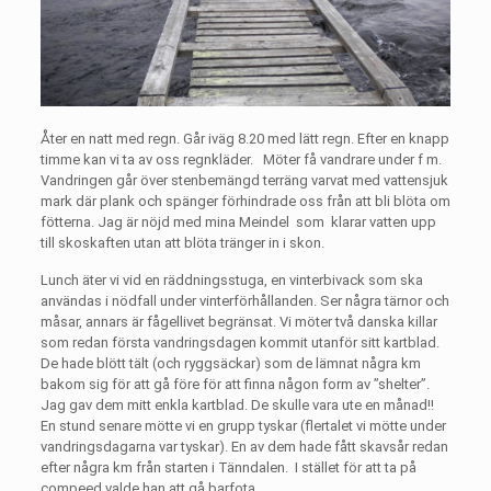
Åter en natt med regn. Går iväg 8.20 med lätt regn. Efter en knapp
timme kan vi ta av oss regnkläder.
Möter få vandrare under f m.
Vandringen går över stenbemängd terräng varvat med vattensjuk
mark där plank och spänger förhindrade oss från att bli blöta om
fötterna. Jag är nöjd med mina Meindel
som
klarar vatten upp
till skoskaften utan att blöta tränger in i skon.
Lunch äter vi vid en räddningsstuga, en vinterbivack som ska
användas i nödfall under vinterförhållanden. Ser några tärnor och
måsar, annars är fågellivet begränsat. Vi möter två danska killar
som redan första vandringsdagen kommit utanför sitt kartblad.
De hade blött tält (och ryggsäckar) som de lämnat några km
bakom sig för att gå före för att finna någon form av ”shelter”.
Jag gav dem mitt enkla kartblad. De skulle vara ute en månad!!
En stund senare mötte vi en grupp tyskar (flertalet vi mötte under
vandringsdagarna var tyskar). En av dem hade fått skavsår redan
efter några km från starten i Tänndalen.
I stället för att ta på
compeed valde han att gå barfota.