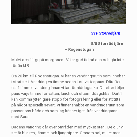
STF Storrödtjärn
5/8 Storrödtjärn
– Rogenstugan
Mulet och 11 gr på morgonen.
Vi tar god tid på oss och går inte
förrän kl 9.
C:a 20 km. till Rogenstugan. Vi har en vandringsrutin som innebär
i stort sett: Vandring en timme sedan kort vattenpaus. Därefter
c:a 1 timmes vandring innan vi tar förmiddagsfika. Därefter följer
paus varje timme för vatten, lunch och eftermiddagsfika.
Därtill
kan komma ytterligare stopp för fotografering eller för att titta
på något speciellt sevärt. Vi finner snabbt en vandringsrutin som
passar oss båda och som jag känner igen från vandringarna
med Sara.
Dagens vandring går över områden med mycket sten.
De djur vi
ser är bl a ren, lämmel och ljungpipare. Ömsom sol, mulet men