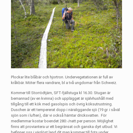
Plockar lite blåbär och hjortron. Undervegetationen är full av
kråkbär. Möter flera vandrare, bl a två ungdomar från Schweiz.
Kommer till Storrödtjärn, SFT-fjällstuga kl 16.30. Stugan är
bemannad (av en kvinna) och upplägget är självhushåll med
tillgång till ett kök med gasolspis och övrig köksutrustning.
Duschen är ett tempererat dopp i näraliggande sjö (19 gr. i såväl
sjön som i luften), där vi också hämtar dricksvatten.
För
medlemmar kostar boendet 280:-/natt per person. Möjlighet
finns att proviantera ur ett begränsat och ganska dyrt utbud. Vi
befinner oss i väglöst land dit man kommer till fots under