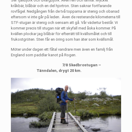
Ser fjällbjörk och dvärgbjörk. Även ren och lämlar. Mycket
kråkbär, blåbär och en del hjortron. Sten saknar fortfarande
rovfågel. Nedgången från de två topparna är stenig och obanad
eftersom vi inte går på leden.
Även de resterande kilometerna till
STF-stugan är stenig och sensam att gå. Vår vädertur består. Vi
kommer precis till stugan när ett skyfall med åska kommer. På
kvällen plockar jag blåbär för efterrätt till kvällsmålet och till
frukostgröten. Sten får en öring som han äter som kvällsmål.
Möter under dagen ett fåtal vandrare men även en familj från
England som paddlar kanot på Rogen.
7/8 Skedbrostugan –
Tänndalen, drygt 20 km.