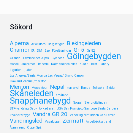
Sökord
Alperna
Blekingeleden
Arkelstorp
Bergastigen
Chamonix
Gr 5
DM
Eze
Föreläsningar
Gr 52
Göingebygden
Grande Traversée des Alpes
Gylsboda
Honolulumarathon
Imperia
Kalmarsundsleden
Kust till kust
Landry
Ligurien
ljuder
Los Angeles/Santa Monica Las Vegas/ Grand Canyon
Hawaii/Honolulu/maraton
Menton
Nepal
Mercantour
norraryd
Randa
Schweiz
Skidor
Skåneleden
småland
Snapphanebygd
Sospel
Stenbrottslingan
STF-vandring Osby
torkad mat
USA San Fransisco San Jose Santa Barbara
Vandra GR 20
utvandrarbygd
Vandring runt udden Cap Ferrat
Vandringsled
Zermatt
Vasaloppet
Ängelbäcksstrand
Åsnen runt
Öppet Spår