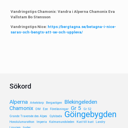
Vandringstips Chamonix: Vandra i Alperna Chamonix Eva
Vallstam Bo Stensson
Vandringstips Nice:
https://bergtagna.se/betagna-i-nice-
saras-och-bengts-att-se-och-uppleva/
Sökord
Alperna
Blekingeleden
Arkelstorp
Bergastigen
Chamonix
Gr 5
DM
Eze
Föreläsningar
Gr 52
Göingebygden
Grande Traversée des Alpes
Gylsboda
Honolulumarathon
Imperia
Kalmarsundsleden
Kust till kust
Landry
Ligurien
ljuder