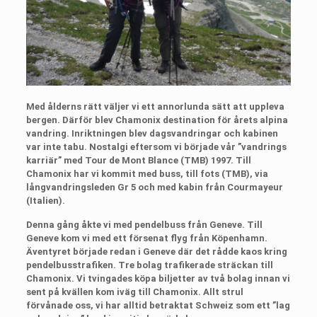
Med ålderns rätt väljer vi ett annorlunda sätt att uppleva
bergen. Därför blev Chamonix destination för årets alpina
vandring. Inriktningen blev dagsvandringar och kabinen
var inte tabu. Nostalgi eftersom vi började vår ”vandrings
karriär” med Tour de Mont Blance (TMB) 1997. Till
Chamonix har vi kommit med buss, till fots (TMB), via
långvandringsleden Gr 5 och med kabin från Courmayeur
(Italien).
Denna gång åkte vi med pendelbuss från Geneve. Till
Geneve kom vi med ett försenat flyg från Köpenhamn.
Äventyret började redan i Geneve där det rådde kaos kring
pendelbusstrafiken. Tre bolag trafikerade sträckan till
Chamonix. Vi tvingades köpa biljetter av två bolag innan vi
sent på kvällen kom iväg till Chamonix. Allt strul
förvånade oss, vi har alltid betraktat Schweiz som ett ”lag