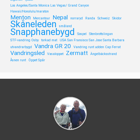
Los Angeles/Santa Monica Las Vegas/ Grand Canyon
Hawaii/Honolulu/maraton
Menton
Nepal
Mercantour
norraryd
Randa
Schweiz
Skidor
Skåneleden
småland
Snapphanebygd
Sospel
Stenbrottslingan
STF-vandring Osby
torkad mat
USA San Fransisco San Jose Santa Barbara
Vandra GR 20
utvandrarbygd
Vandring runt udden Cap Ferrat
Vandringsled
Zermatt
Vasaloppet
Ängelbäcksstrand
Åsnen runt
Öppet Spår