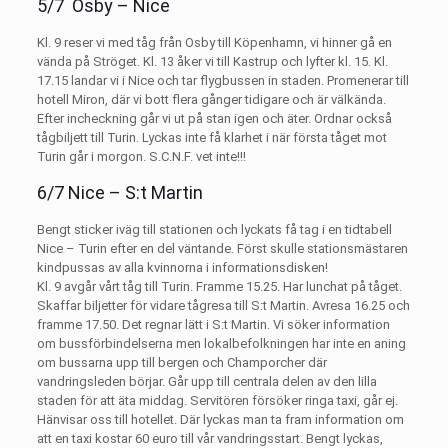
5/7 Osby – Nice
Kl. 9 reser vi med tåg från Osby till Köpenhamn, vi hinner gå en
vända på Ströget. Kl. 13 åker vi till Kastrup och lyfter kl. 15. Kl.
17.15 landar vi i Nice och tar flygbussen in staden. Promenerar till
hotell Miron, där vi bott flera gånger tidigare och är välkända.
Efter incheckning går vi ut på stan igen och äter. Ordnar också
tågbiljett till Turin. Lyckas inte få klarhet i när första tåget mot
Turin går i morgon. S.C.N.F. vet inte!!!
6/7 Nice – S:t Martin
Bengt sticker iväg till stationen och lyckats få tag i en tidtabell
Nice – Turin efter en del väntande. Först skulle stationsmästaren
kindpussas av alla kvinnorna i informationsdisken!
Kl. 9 avgår vårt tåg till Turin. Framme 15.25. Har lunchat på tåget.
Skaffar biljetter för vidare tågresa till S:t Martin. Avresa 16.25 och
framme 17.50. Det regnar lätt i S:t Martin. Vi söker information
om bussförbindelserna men lokalbefolkningen har inte en aning
om bussarna upp till bergen och Champorcher där
vandringsleden börjar. Går upp till centrala delen av den lilla
staden för att äta middag. Servitören försöker ringa taxi, går ej.
Hänvisar oss till hotellet. Där lyckas man ta fram information om
att en taxi kostar 60 euro till vår vandringsstart. Bengt lyckas,