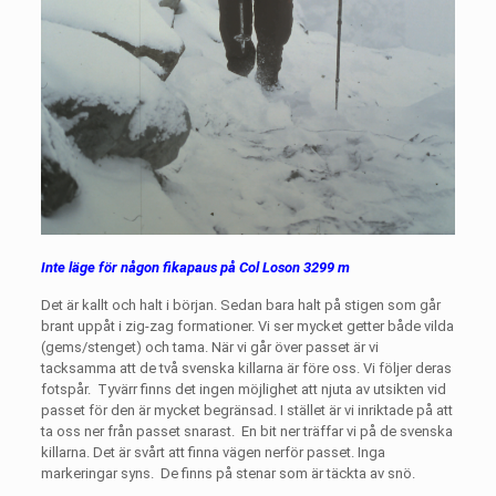
Inte läge för någon fikapaus på Col Loson 3299 m
Det är kallt och halt i början. Sedan bara halt på stigen som går
brant uppåt i zig-zag formationer. Vi ser mycket getter både vilda
(gems/stenget) och tama. När vi går över passet är vi
tacksamma att de två svenska killarna är före oss. Vi följer deras
fotspår.
Tyvärr finns det ingen möjlighet att njuta av utsikten vid
passet för den är mycket begränsad. I stället är vi inriktade på att
ta oss ner från passet snarast.
En bit ner träffar vi på de svenska
killarna. Det är svårt att finna vägen nerför passet. Inga
markeringar syns.
De finns på stenar som är täckta av snö.