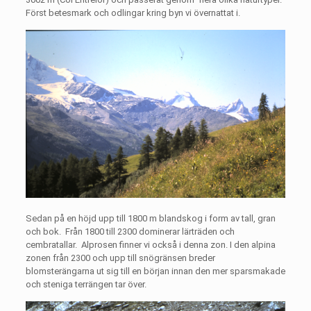
Först betesmark och odlingar kring byn vi övernattat i.
Sedan på en höjd upp till 1800 m blandskog i form av tall, gran
och bok.
Från 1800 till 2300 dominerar lärträden och
cembratallar.
Alprosen finner vi också i denna zon. I den alpina
zonen från 2300 och upp till snögränsen breder
blomsterängarna ut sig till en början innan den mer sparsmakade
och steniga terrängen tar över.