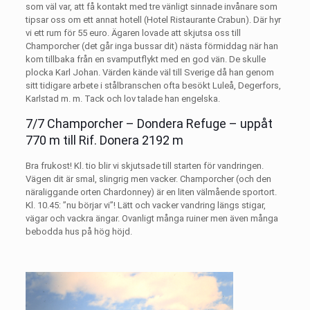
som väl var, att få kontakt med tre vänligt sinnade invånare som
tipsar oss om ett annat hotell (Hotel Ristaurante Crabun). Där hyr
vi ett rum för 55 euro. Ägaren lovade att skjutsa oss till
Champorcher (det går inga bussar dit) nästa förmiddag när han
kom tillbaka från en svamputflykt med en god vän. De skulle
plocka Karl Johan. Värden kände väl till Sverige då han genom
sitt tidigare arbete i stålbranschen ofta besökt Luleå, Degerfors,
Karlstad m. m. Tack och lov talade han engelska.
7/7 Champorcher – Dondera Refuge – uppåt
770 m till Rif. Donera 2192 m
Bra frukost! Kl. tio blir vi skjutsade till starten för vandringen.
Vägen dit är smal, slingrig men vacker. Champorcher (och den
näraliggande orten Chardonney) är en liten välmående sportort.
Kl. 10.45: ”nu börjar vi”! Lätt och vacker vandring längs stigar,
vägar och vackra ängar. Ovanligt många ruiner men även många
bebodda hus på hög höjd.