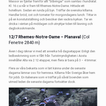
Massor av fjärilar framför allt ”blåvingar” som samlas i hundratal.
Kl. 16 c:a når vi fram till Rhemes-Notre-Dame. Hittade ett
hotellrum. Sedan en runda på byn. Träffar de svenska killarna.
Handlar bröd, ost och tomater för morgondagens lunch. Tittar in
på en konstutställning och besöker den vackra kyrkan. Tar en
dricka i väntan på middagen och utnyttjar tiden till läsning och
dagboksskrivande.
12/7 Rhemes-Notre-Dame – Planaval
(Col
Fenetre 2840 m)
Även I dag räknar vi med att avverka två dagsetapper. Enligt den
ledbeskrivning som vi fått från Turistmyndigheten i Aosta
innehåller Alta via 2 12 etapper, men flera är bara på 3 – 4 timmar.
Flera av våra bekanta som vi lärt känna under de senaste
dagarna lämnar oss för hemresa. Killarna från Sverige åker hem
för jobb. En italienare som vi träffat på såväl boenden som
utmed leden de senaste dagarna fortsätter dock.