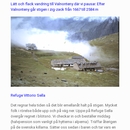
Lätt och flack vandring till Valnonteny där vi pausar. Efter
Valnonteny går stigen i zig-zack från 1667 till 2584 m
Refuge Vittorio Sella
Det regnar hela tiden så det blir emellanåt halt på stigen. Mycket
folk i rörelse både upp och på väg ner. Uppe på Refuge Sella
övergår regnet i blötsnö. Vi checkar in och beställer middag
(halvpension som vanligt på hytterna i alperna). Träffar återigen
på de svenska killarna. Sätter oss sedan i baren och tar vars en