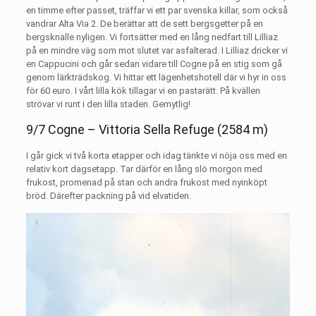
en timme efter passet, träffar vi ett par svenska killar, som också
vandrar Alta Via 2. De berättar att de sett bergsgetter på en
bergsknalle nyligen. Vi fortsätter med en lång nedfart till Lilliaz
på en mindre väg som mot slutet var asfalterad. I Lilliaz dricker vi
en Cappucini och går sedan vidare till Cogne på en stig som gå
genom lärkträdskog. Vi hittar ett lägenhetshotell där vi hyr in oss
för 60 euro. I vårt lilla kök tillagar vi en pastarätt. På kvällen
strövar vi runt i den lilla staden. Gemytlig!
9/7 Cogne – Vittoria Sella Refuge (2584 m)
I går gick vi två korta etapper och idag tänkte vi nöja oss med en
relativ kort dagsetapp. Tar därför en lång slö morgon med
frukost, promenad på stan och andra frukost med nyinköpt
bröd. Därefter packning på vid elvatiden.