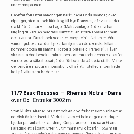
under matpausen.
Därefter fortsätter vandringen neråt, neråt i vida svängar, över
alpängar, stenfall och lärkskog till byn Rousses, där vi anländer
c:a kl. 15. Där tar vi in på Lager (Matrazenlager ), d.v.s. vi har
tillgång till vars en madrass samt filt i en större sovsal för män
och kvinnor.
Dusch och sedan en cappucini. Livet leker! Våra
vandringsbekanta, den tyska familjen och de svenska killarna,
kommer också till samma Hostel (Hostelle di Paradis!).
Påven
ska nästa dag besöka trakten och komma förbi denna by. Därför
var det extra säkerhetsåtgärder för boende på detta ställe. Vi fick
genomgå en noggrann passkontroll så att hotelledningen hade
koll på vilka som bodde här.
11/7 Eaux-Rousses
–
Rhemes-Notre –Dame
över Col
Entrelor 3002 m
Start kl. åtta efter en bra natt och en god frukost som var lite mer
nordisk än kontinental. Vädret är vackert hela dagen och dagen
bjuder på fantastisk vandring. Om paradiset finns så är Grand
Paradiso ett sådant. Efter 4,5 timmar har vi gått från 1658 m till
3002 m (Col Entrelor) och passerat genom
flera olika naturtyper.