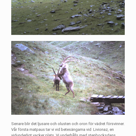
Senare blir det ljusare och olusten och oron för vädret försvinner.
Vår första matpaus tar vi vid betesängarna vid
Livionaz, en
vidunderligt vacker plats. Vi underhålls med stenbocksdans