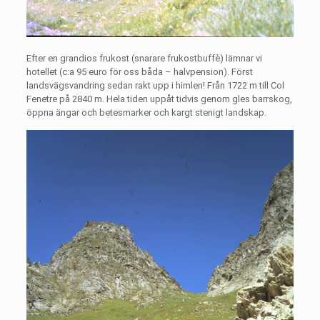
Efter en grandios frukost (snarare frukostbuffè) lämnar vi
hotellet (c:a 95 euro för oss båda – halvpension). Först
landsvägsvandring sedan rakt upp i himlen! Från 1722 m till Col
Fenetre på 2840 m. Hela tiden uppåt tidvis genom gles barrskog,
öppna ängar och betesmarker och kargt stenigt landskap.