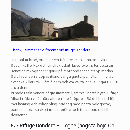
Efter 2,5 timmar är vi framme vid rifuge Dondera
Hembakat bröd, brieost hemifrån och en öl smakar ljuvligt.
Sedan kaffe, kex och en chokladbit. Livet leker! Efter detta tar
Bengt en rekognoseringstur på morgondagens etapp medan
Sara läser och slappar. Bland övriga gäster på hyttan finns två
svenska killar i 25 – års åldern och c:a 25 italienska ungar i 8 – 10
års åldern.
Vi hade tänkt vandra några timmar till, fram till nästa hytta, Rifuge
Miserin. Men vi får höra att den inte är öppen. Så det blir tid för
mer läsning och avkoppling. Middag med pasta bolognese,
parmesanost, kalvkött med morötter och tre sorters ost till
desserten.
8/7 Rifuge Dondera – Cogne (högsta höjd Col