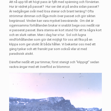
Att nå upp till ett högt pass är fyllt med spänning och förväntan.
Hur är vädret på passet?
Hur ser det ut på andra sidan passet?
Är nedgången svår med lösa stenar och brant terräng? Ofta
strömmar dimman och låga moln över passet och gör sikten
begränsad. Vinden kan vara mycket besvärande.
Om det är
ogynnsamma förhållanden brukar vi snabbt bege oss nedåt när
vi passerat passet. Bara stanna en kort stund för att ta några kort
och en slurk vatten. Men i dag har vi tur.
Sol och lugna
vindförhållanden som gör det möjligt för oss att fika på en
klippa som ger utsikt åt båda hållen. Vi bekantar oss med ett
gäng tyskar och ett franskt par som också vilar ut med
paradisisk utsikt.
Därefter nedåt ett par timmar, först stenigt och ”klippigt” sedan
vackra ängar med ett överflöd av blommor.