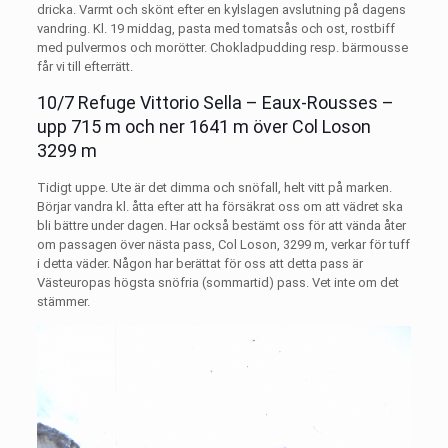
dricka. Varmt och skönt efter en kylslagen avslutning på dagens
vandring. Kl. 19 middag, pasta med tomatsås och ost, rostbiff
med pulvermos och morötter. Chokladpudding resp. bärmousse
får vi till efterrätt.
10/7 Refuge Vittorio Sella – Eaux-Rousses –
upp 715 m och ner 1641 m över Col Loson
3299 m
Tidigt uppe. Ute är det dimma och snöfall, helt vitt på marken.
Börjar vandra kl. åtta efter att ha försäkrat oss om att vädret ska
bli bättre under dagen. Har också bestämt oss för att vända åter
om passagen över nästa pass, Col Loson, 3299 m, verkar för tuff
i detta väder. Någon har berättat för oss att detta pass är
Västeuropas högsta snöfria (sommartid) pass. Vet inte om det
stämmer.