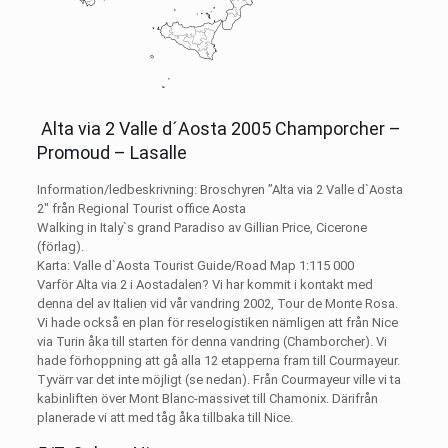
Alta via 2 Valle d´Aosta 2005 Champorcher –
Promoud – Lasalle
Information/ledbeskrivning: Broschyren ”Alta via 2 Valle d`Aosta
2″ från Regional Tourist office Aosta
Walking in Italy`s grand Paradiso av Gillian Price, Cicerone
(förlag).
Karta: Valle d`Aosta Tourist Guide/Road Map 1:115 000
Varför Alta via 2 i Aostadalen? Vi har kommit i kontakt med
denna del av Italien vid vår vandring 2002, Tour de Monte Rosa.
Vi hade också en plan för reselogistiken nämligen att från Nice
via Turin åka till starten för denna vandring (Chamborcher). Vi
hade förhoppning att gå alla 12 etapperna fram till Courmayeur.
Tyvärr var det inte möjligt (se nedan). Från Courmayeur ville vi ta
kabinliften över Mont Blanc-massivet till Chamonix. Därifrån
planerade vi att med tåg åka tillbaka till Nice.